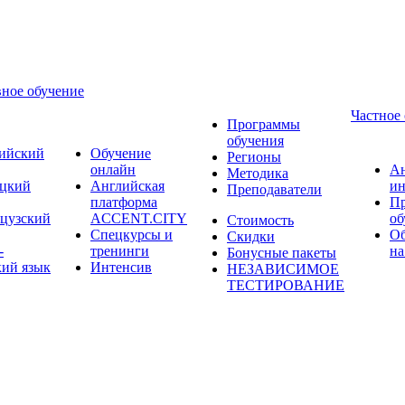
ное обучение
Частное
Программы
обучения
ийский
Обучение
Регионы
онлайн
А
Методика
цкий
Английская
ин
Преподаватели
платформа
П
цузский
ACCENT.CITY
об
Стоимость
Спецкурсы и
Об
Скидки
-
тренинги
на
Бонусные пакеты
кий язык
Интенсив
НЕЗАВИСИМОЕ
ТЕСТИРОВАНИЕ