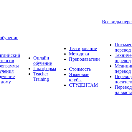
Все виды пере
 обучение
Письме
Тестирование
перевод
Методика
нглийский
Техниче
Онлайн
Преподаватели
тенсив
перевод
обучение
рограммы
Медици
Платформа
Стоимость
учения
перевод
Teacher
Языковые
учение
Перевод
Training
клубы
 дому
носител
СТУДЕНТАМ
Перевод
на выст