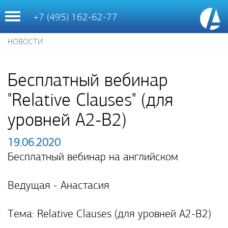
Toggle
+7 (495) 162-62-77
navigation
НОВОСТИ
Бесплатный вебинар
"Relative Clauses" (для
уровней А2-В2)
19.06.2020
Бесплатный вебинар на английском
Ведущая - Анастасия
Тема: Relative Clauses (для уровней А2-В2)