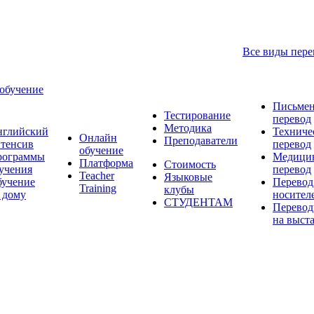
Все виды пере
 обучение
Письме
Тестирование
перевод
Методика
нглийский
Техниче
Онлайн
Преподаватели
тенсив
перевод
обучение
рограммы
Медици
Платформа
Стоимость
учения
перевод
Teacher
Языковые
учение
Перевод
Training
клубы
 дому
носител
СТУДЕНТАМ
Перевод
на выст