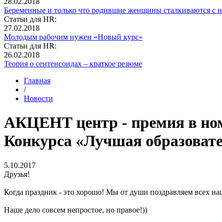
28.02.2018
Беременные и только что родившие женщины сталкиваются с н
Статьи для HR:
27.02.2018
Молодым рабочим нужен «Новый курс»
Статьи для HR:
26.02.2018
Теория о сентенсоидах – краткое резюме
Главная
/
Новости
АКЦЕНТ центр - премия в но
Конкурса «Лучшая образовате
5.10.2017
Друзья!
Когда праздник - это хорошо! Мы от души поздравляем всех на
Наше дело совсем непростое, но правое!))