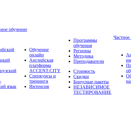
ное обучение
Частное
Программы
обучения
ийский
Обучение
Регионы
онлайн
А
Методика
цкий
Английская
ин
Преподаватели
платформа
П
цузский
ACCENT.CITY
об
Стоимость
Спецкурсы и
Об
Скидки
-
тренинги
на
Бонусные пакеты
кий язык
Интенсив
НЕЗАВИСИМОЕ
ТЕСТИРОВАНИЕ