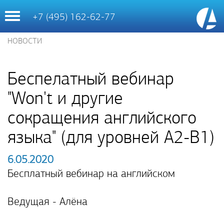
Toggle
+7 (495) 162-62-77
navigation
НОВОСТИ
Беспелатный вебинар
"Won't и другие
сокращения английского
языка" (для уровней А2-В1)
6.05.2020
Бесплатный вебинар на английском
Ведущая - Алёна